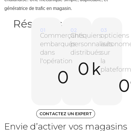
génératrice de trafic en magasin.
Résultats
01
02
03
Commerçants
Chéquiers
opticiens
embarqués
personnalisés
autonom
dans
distribués
sur
l'opération
la
0
k
platefor
0
0
CONTACTEZ UN EXPERT
Envie d’activer vos magasins