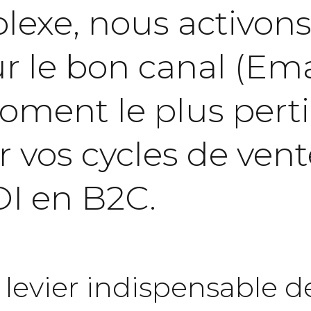
lexe,
nous
activon
ur
le
bon
canal
(Ema
oment
le
plus
pert
r
vos
cycles
de
vent
OI
en
B2C.
 levier indispensable d