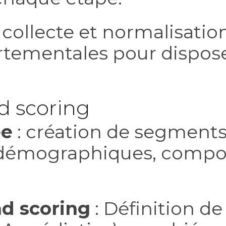
 collecte et normalisati
rtementales pour dispose
d scoring
ée
: création de segment
es démographiques, comp
ad scoring
: Définition de