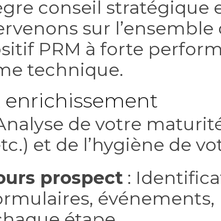
re conseil stratégique e
ervenons sur l’ensemble 
sitif PRM à forte perfor
ème technique.
 & enrichissement
Analyse de votre maturit
tc.) et de l’hygiène de v
ours prospect
: Identific
formulaires, événements,
chaque étape.