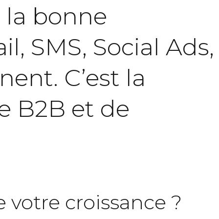
s
la
bonne
il,
SMS,
Social
Ads,
inent.
C’est
la
e
B2B
et
de
e votre croissance ?