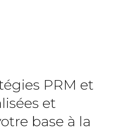
tégies
PRM
et
lisées
et
votre
base
à
la