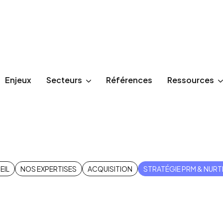
Enjeux
Secteurs
Références
Ressources
égie PRM & nur
EIL
NOS EXPERTISES
ACQUISITION
STRATÉGIE PRM & NURT