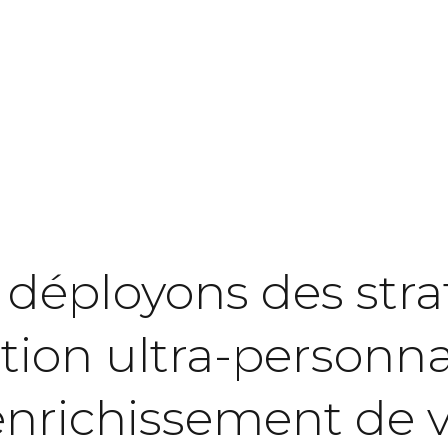
déployons
des
stra
tion
ultra-personna
'enrichissement
de