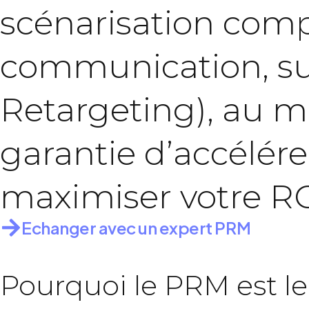
scénarisation
comp
communication,
s
Retargeting),
au
m
garantie
d’accélére
maximiser
votre
R
Echanger avec un expert PRM
Pourquoi le PRM est le