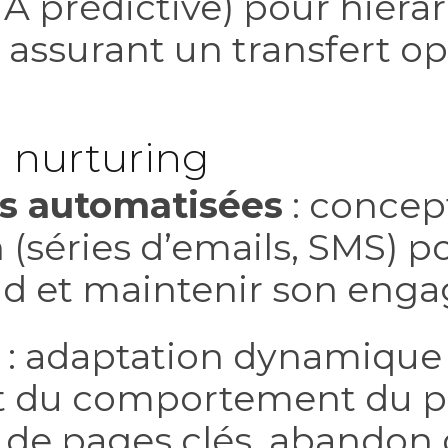
’IA prédictive) pour hiérar
 assurant un transfert op
d nurturing
s automatisées
: concep
séries d’emails, SMS) po
ad et maintenir son eng
: adaptation dynamique 
 et du comportement du p
 de pages clés, abandon 