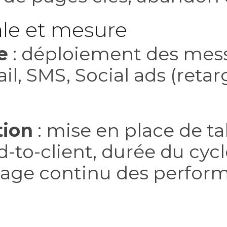
ale et mesure
e
: déploiement des mess
l, SMS, Social ads (retarg
tion
: mise en place de ta
-to-client, durée du cycl
otage continu des perfor