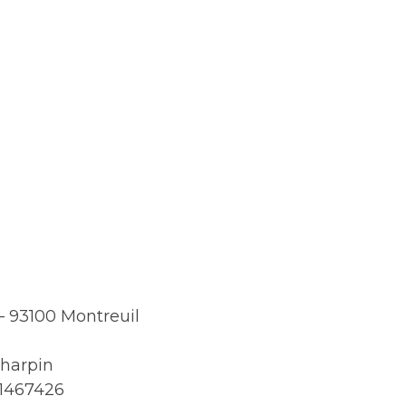
 – 93100 Montreuil
Charpin
11467426