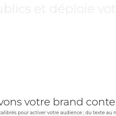
ublics et déploie vo
ns votre brand conte
librés pour activer votre audience ; du texte au mé