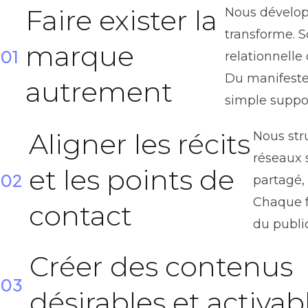
Faire exister la
Nous développ
transforme. S
marque
01
relationnelle
Du manifeste 
autrement
simple suppor
Aligner les récits
Nous str
réseaux 
et les points de
02
partagé,
Chaque f
contact
du public
Créer des contenus
03
désirables et activab