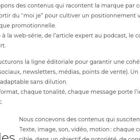
ons des contenus qui racontent la marque par ce qu’
ortir du “moi je” pour cultiver un positionnement v
 que promotionnelle.
à la web-série, de l’article expert au podcast, le
t.
ucturons la ligne éditoriale pour garantir une cohé
sociaux, newsletters, médias, points de vente). Un
 adaptable sans dilution.
ormat, chaque tonalité, chaque message porte l’id
.
Nous concevons des contenus qui suscitent l
Texte, image, son, vidéo, motion : chaque 
les
cible, dans un objectif de notoriété, de con