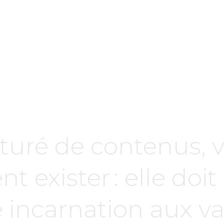
uré de contenus, 
t exister : elle doi
incarnation aux val