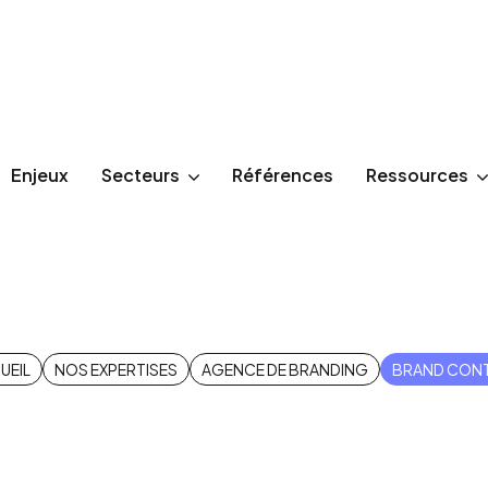
Enjeux
Secteurs
Références
Ressources
Brand Conten
UEIL
NOS EXPERTISES
AGENCE DE BRANDING
BRAND CON