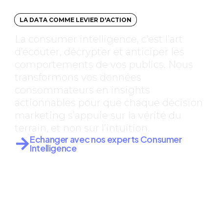
LA DATA COMME LEVIER D'ACTION
La consumer intelligence, c’est l’art
d’écouter, décrypter et anticiper les
comportements de vos publics. Nous
transformons vos données
consommateurs en insights
actionnables pour que chaque décision
marketing s’appuie sur la vérité du
terrain, et non sur l’intuition.
Echanger avec nos experts Consumer
Intelligence