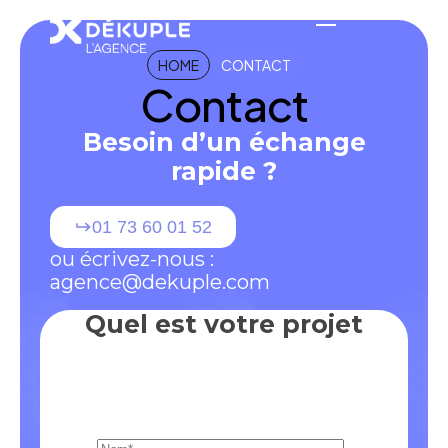
HOME
CONTACT
Contact
Besoin d’un échange
rapide ?
01 73 60 01 52
ou écrivez-nous :
agence@dekuple.com
Quel est votre projet