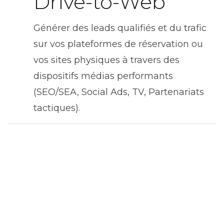
Drive-to-Web
Générer des leads qualifiés et du trafic
sur vos plateformes de réservation ou
vos sites physiques à travers des
dispositifs médias performants
(SEO/SEA, Social Ads, TV, Partenariats
tactiques).
« Dans le tourisme, le produit ne
s'achète pas, il se vit. Notre rôle
est de nourrir l’imaginaire du
voyageur par un branding fort,
puis de simplifier son parcours