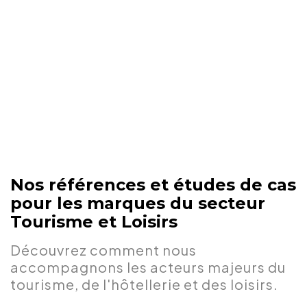
grâce à une exploitation
intelligente de la donnée. C'est
l'alliance parfaite de l'émotion
et de l'efficacité. »
Sébastien Brocandel
Directeur de Création
Nos références et études de cas
pour les marques du secteur
Tourisme et Loisirs
Découvrez comment nous
accompagnons les acteurs majeurs du
tourisme, de l'hôtellerie et des loisirs.