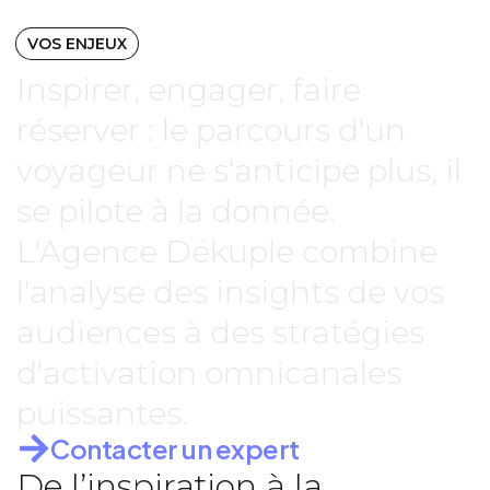
VOS ENJEUX
Inspirer, engager, faire
réserver : le parcours d'un
voyageur ne s'anticipe plus, il
se pilote à la donnée.
L'Agence Dékuple combine
l'analyse des insights de vos
audiences à des stratégies
d'activation omnicanales
puissantes.
Contacter un expert
De l’inspiration à la