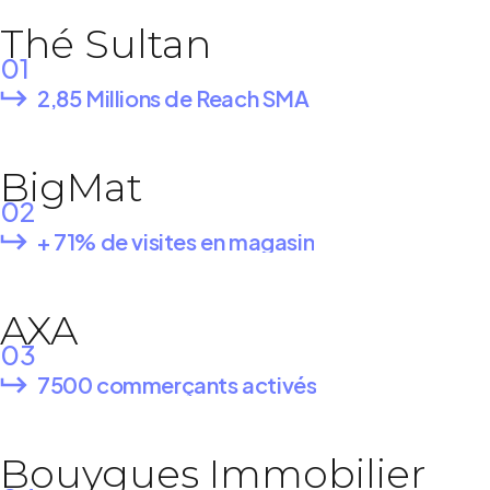
Thé Sultan
01
2,85 Millions de Reach SMA
BigMat
02
+ 71% de visites en magasin
AXA
03
7500 commerçants activés
Bouygues Immobilier