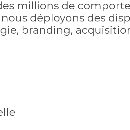
r des millions de compor
, nous déployons des disp
égie, branding, acquisitio
lle