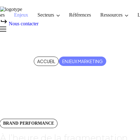
ses
Enjeux
Secteurs
Références
Ressources
L
Nous contacter
Enjeux marketing
ACCUEIL
ENJEUX MARKETING
BRAND PERFORMANCE
À l’heure de la fragmentation