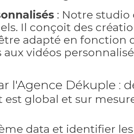
sonnalisés
: Notre studio 
ls. Il conçoit des créatio
tre adapté en fonction d
s aux vidéos personnalis
'Agence Dékuple : de l
t global et sur mesure. 
ème data et identifier le