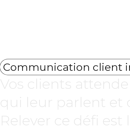
Communication client i
Vos clients attend
qui leur parlent et
Relever ce défi est