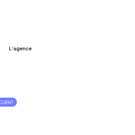
L’agence
cation client
CLIENT