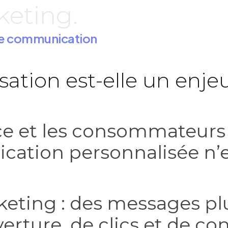
eting.
de communication
ation est-elle un enjeu
ce et les consommateurs 
ation personnalisée n’es
keting : des messages pl
erture, de clics et de co