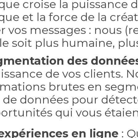
ue croise la puissance d
que et la force de la cré
r vos messages : nous (r
le soit plus humaine, plus
egmentation des donnée
naissance de vos clients. 
rmations brutes en segm
s de données pour détec
ortunités qui vous étaien
expériences en ligne
: Q