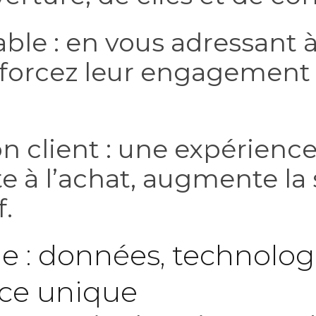
able : en vous adressant
forcez leur engagement et
on client : une expérienc
te à l’achat, augmente la s
f.
 : données, technologie
nce unique