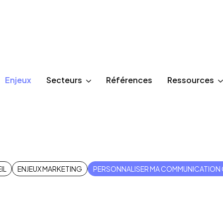
Enjeux
Secteurs
Références
Ressources
r ma communi
IL
ENJEUX MARKETING
PERSONNALISER MA COMMUNICATION 