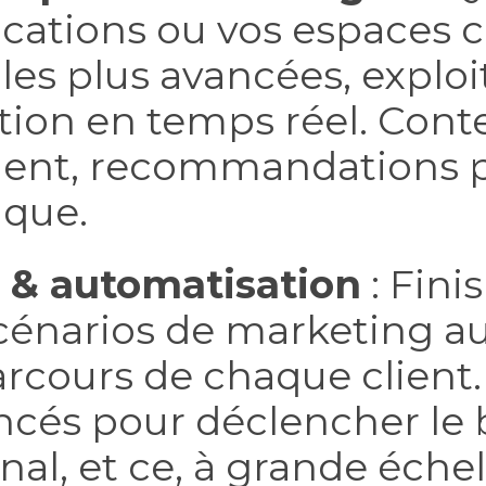
cations ou vos espaces c
 les plus avancées, explo
tion en temps réel. Cont
igent, recommandations 
ique.
 & automatisation
: Fini
énarios de marketing au
ours de chaque client. 
ncés pour déclencher le
al, et ce, à grande échel