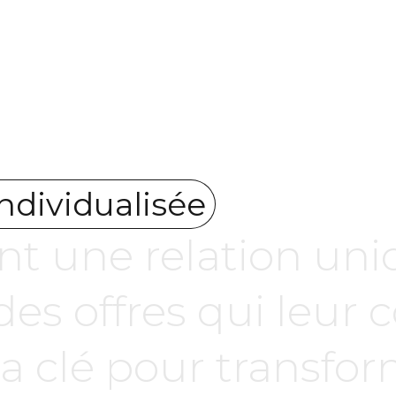
ndividualisée
ent une relation un
 des offres qui leur
 la clé pour transfo