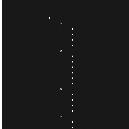
Expertises
Branding
Consumer Intelligence
Plateforme de marque
Brand Content
Activation 360
Acquisition
Agence Search Marketi
Agence GEO & GSO
Agence SEO
Agence SEA
SMS Marketing
Stratégie PRM & nurteri
Fidélisation
Programme de fidélisat
Campagnes de fidélisat
Expérience client (CX)
Agence CRM
Performance
UX & CRO
Tracking & analytics