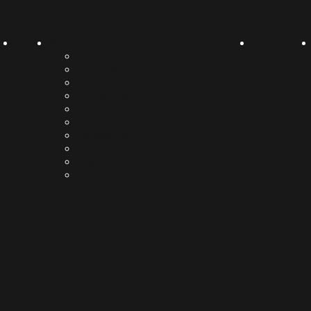
Enjeux
Secteurs
Référence
Banques et assurances
Energie et utilités
Food et FMCG
Immobilier
Tourisme et loisirs
Retail et e-commerce
ng
Telecoms
Industries
Logiciels et solutions numériques
Marketing Digital pour le B2B
ng
ion
ion