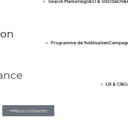
Search Marketing
GEO & GSO
SEO
SE
ion
Programme de fidélisation
Campagne
ance
UX & CRO
Nous contacter