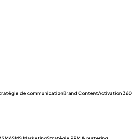
tratégie de communication
Brand Content
Activation 360
A
SMA
SMS Marketing
Stratégie PRM & nurtering