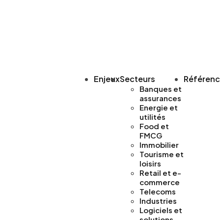
Enjeux
Secteurs
Référen
Banques et
assurances
Energie et
utilités
Food et
FMCG
Immobilier
Tourisme et
loisirs
Retail et e-
commerce
Telecoms
Industries
Logiciels et
solutions