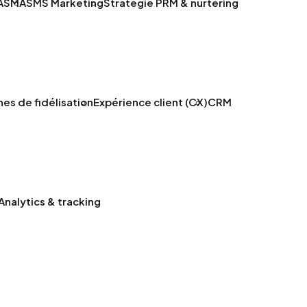
A
SMA
SMS Marketing
Stratégie PRM & nurtering
s de fidélisation
Expérience client (CX)
CRM
Analytics & tracking