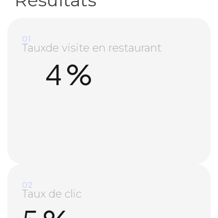
01
Tauxde visite en restaurant
4
%
02
Taux de clic