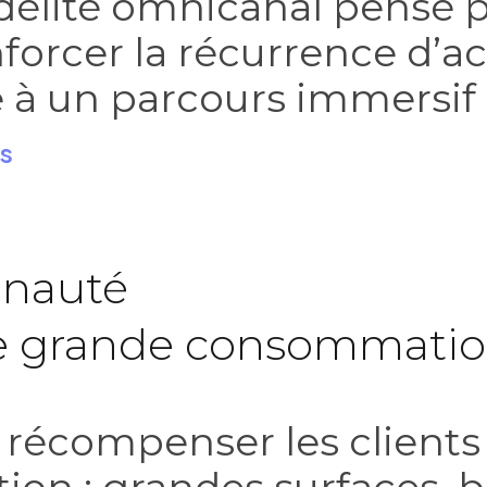
élité omnicanal pensé p
rcer la récurrence d’ac
e à un parcours immersif 
es
unauté
e grande consommati
 récompenser les client