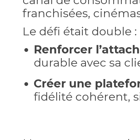
canal de consommati
franchisées, cinéma
Le défi était double :
Renforcer l’atta
durable avec sa cli
Créer une platef
fidélité cohérent, 