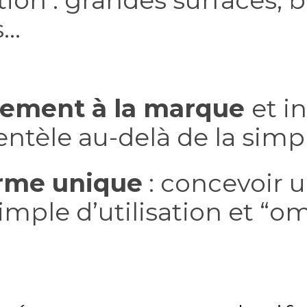
on : grandes surfaces, 
s…
chement à la marque
et i
entèle au-delà de la simp
orme unique
: concevoir
simple d’utilisation et “o