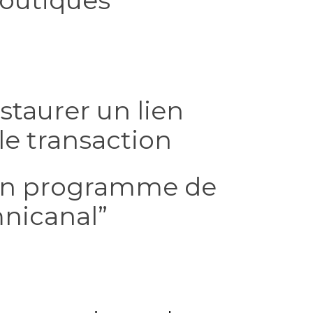
boutiques
nstaurer un lien
le transaction
 un programme de
mnicanal”