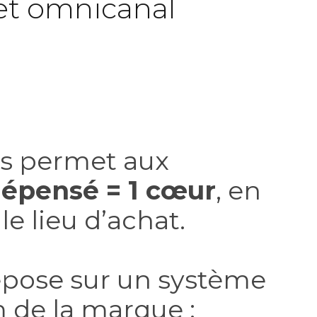
et omnicanal
s permet aux
dépensé = 1 cœur
, en
e lieu d’achat.
repose sur un système
 de la marque :