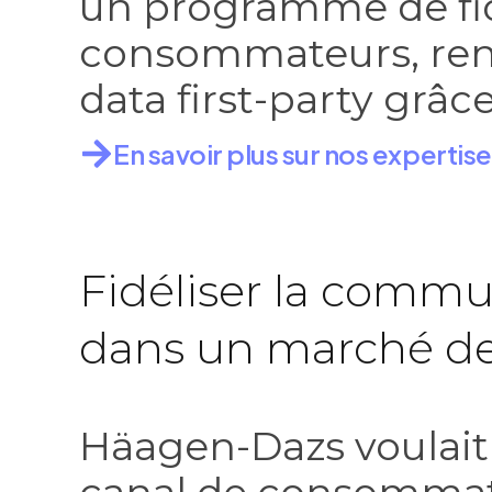
un programme de fid
consommateurs, renfo
data first-party grâc
En savoir plus sur nos expertis
Fidéliser la comm
dans un marché d
Häagen-Dazs voulait