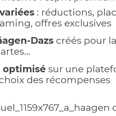
variées
: réductions, pla
ming, offres exclusives
Häagen-Dazs
créés pour l
cartes…
t optimisé
sur une platef
t choix des récompenses