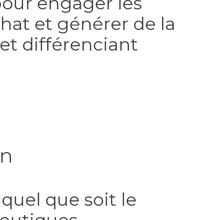
our engager les
hat et générer de la
et différenciant
on
s
quel que soit le