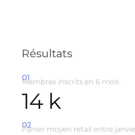
Résultats
01
Membres inscrits en 6 mois
14
k
02
Panier moyen retail entre janvi