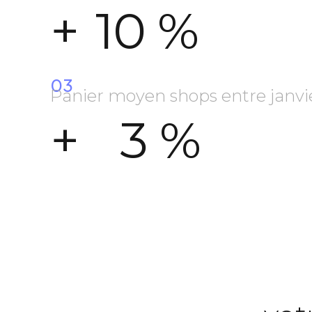
+
10
%
03
Panier moyen shops entre janvi
+
3
%