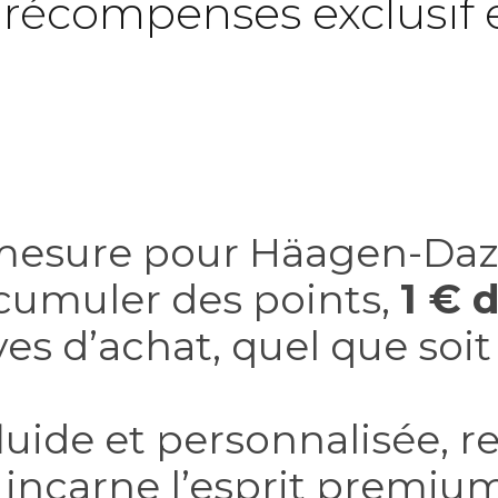
écompenses exclusif 
esure pour Häagen-Daz
umuler des points,
1 € 
s d’achat, quel que soit l
 fluide et personnalisée, 
incarne l’esprit premium