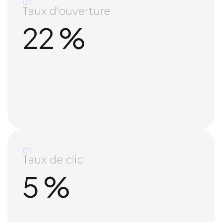
01
Taux d'ouverture
22
%
01
Taux de clic
5
%