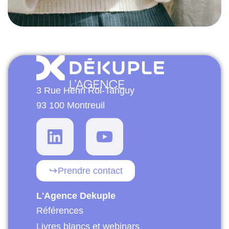
3 Rue Henri Rol-Tanguy
93 100 Montreuil
Prendre contact
L'Agence Dekuple
Références
Livres blancs et webinars