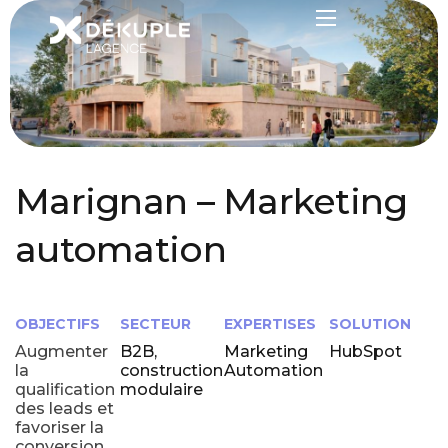
Marignan – Marketing
automation
OBJECTIFS
SECTEUR
EXPERTISES
SOLUTION
Augmenter
B2B,
Marketing
HubSpot
la
construction
Automation
qualification
modulaire
des leads et
favoriser la
conversion