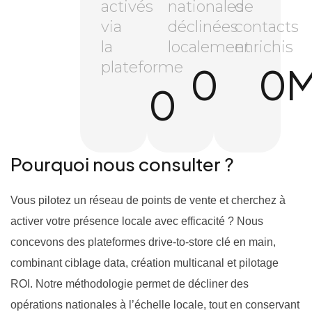
activés
nationales
de
via
déclinées
contacts
la
localement
enrichis
plateforme
0
0
0
Pourquoi nous consulter ?
Vous pilotez un réseau de points de vente et cherchez à
activer votre présence locale avec efficacité ? Nous
concevons des plateformes drive-to-store clé en main,
combinant ciblage data, création multicanal et pilotage
ROI. Notre méthodologie permet de décliner des
opérations nationales à l’échelle locale, tout en conservant