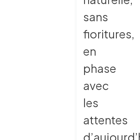
sans
fioritures,
en
phase
avec
les
attentes
d’aujourd’