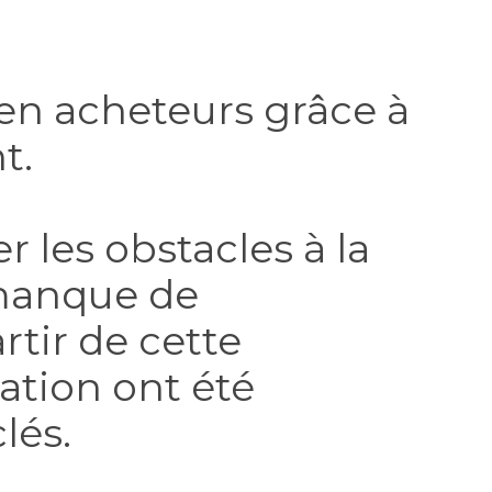
 en acheteurs grâce à
t.
 les obstacles à la
 manque de
rtir de cette
sation ont été
lés.