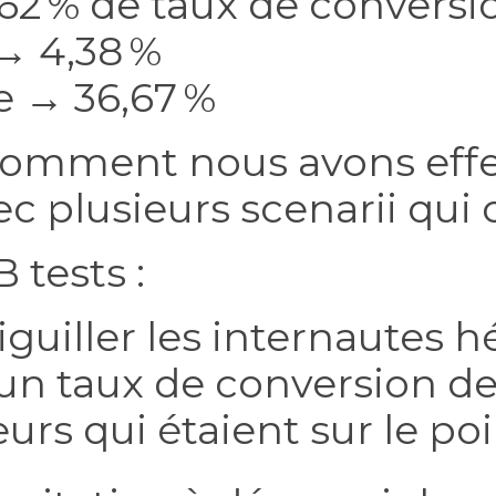
,62 % de taux de conversi
→ 4,38 %
e → 36,67 %
i comment nous avons effe
c plusieurs scenarii qui 
 tests :
iguiller les internautes h
 : un taux de conversion 
urs qui étaient sur le poin