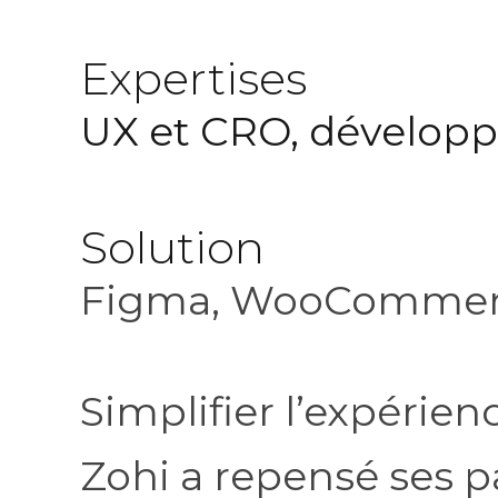
Expertises
UX et CRO
, dévelo
Solution
Figma, WooComme
Simplifier l’expérie
Zohi a repensé ses p